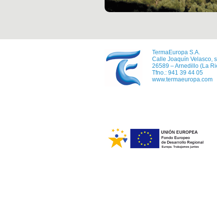
TermaEuropa S.A.
Calle Joaquín Velasco, s
26589 – Arnedillo (La Ri
Tfno.: 941 39 44 05
www.termaeuropa.com