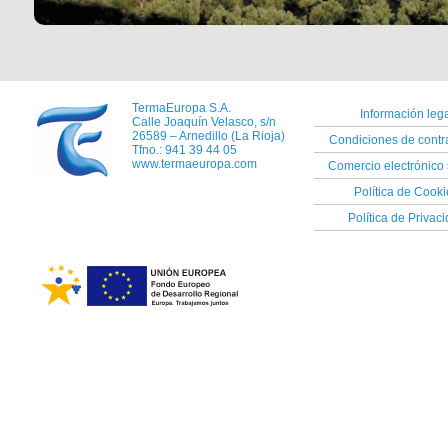
TermaEuropa S.A.
Información lega
Calle Joaquín Velasco, s/n
26589 – Arnedillo (La Rioja)
Condiciones de contr
Tfno.: 941 39 44 05
www.termaeuropa.com
Comercio electrónico
Política de Cooki
Política de Privac