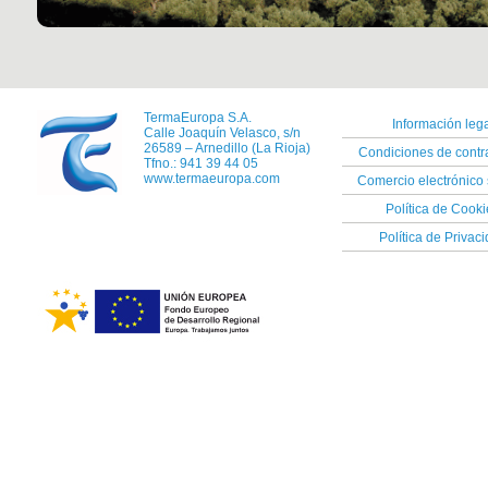
TermaEuropa S.A.
Información lega
Calle Joaquín Velasco, s/n
26589 – Arnedillo (La Rioja)
Condiciones de contr
Tfno.: 941 39 44 05
www.termaeuropa.com
Comercio electrónico
Política de Cooki
Política de Privac